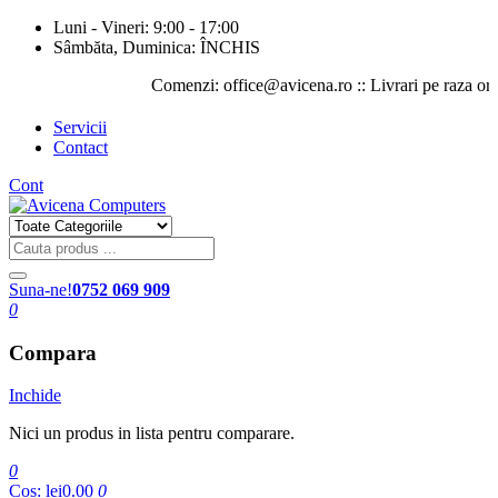
Luni - Vineri: 9:00 - 17:00
Sâmbăta, Duminica: ÎNCHIS
Comenzi: office@avicena.ro :: Livrari pe raza orasului
Servicii
Contact
Cont
Suna-ne!
0752 069 909
0
Compara
Inchide
Nici un produs in lista pentru comparare.
0
Cos:
lei0.00
0