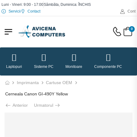
Luni - Vineri: 9:00 - 17:00
Sâmbăta, Duminica: ÎNCHIS
Servicii
Contact
Cont
0
Laptopuri
Sisteme PC
Monitoare
Componente PC
P
Imprimanta
Cartuse OEM
Cerneala Canon GI-490Y Yellow
Anterior
Urmatorul