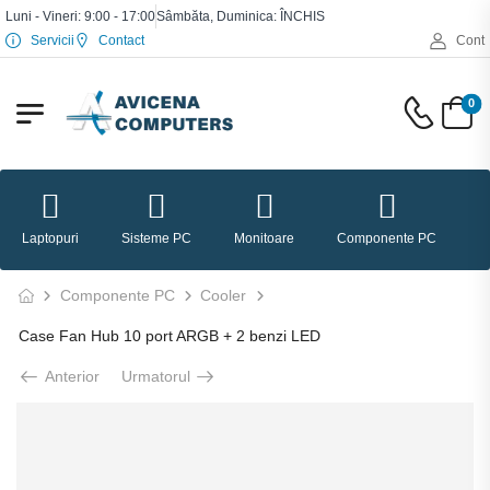
Luni - Vineri: 9:00 - 17:00
Sâmbăta, Duminica: ÎNCHIS
Servicii
Contact
Cont
0
Laptopuri
Sisteme PC
Monitoare
Componente PC
P
Componente PC
Cooler
Case Fan Hub 10 port ARGB + 2 benzi LED
Anterior
Urmatorul