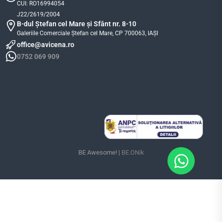
CUI: RO16994054
J22/2619/2004
B-dul Ștefan cel Mare și Sfânt nr. 8-10
Galeriile Comerciale Ștefan cel Mare, CP 700063, IAȘI
office@avicena.ro
0752 069 909
BE Awesome! |
BE.ONik