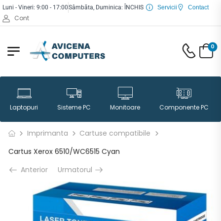
Luni - Vineri: 9:00 - 17:00
Sâmbăta, Duminica: ÎNCHIS
Servicii
Contact
Cont
0
Laptopuri
Sisteme PC
Monitoare
Componente PC
Imprimanta
Cartuse compatibile
Cartus Xerox 6510/WC6515 Cyan
Anterior
Urmatorul