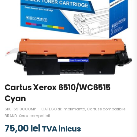
Cartus Xerox 6510/WC6515
Cyan
SKU:
6510CCOMP
CATEGORII:
Imprimanta
,
Cartuse compatibile
BRAND:
Xerox compatibil
75,00
lei
TVA inlcus