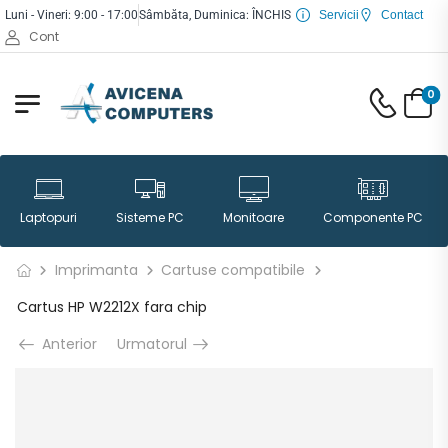
Luni - Vineri: 9:00 - 17:00
Sâmbăta, Duminica: ÎNCHIS
Servicii
Contact
Cont
0
Laptopuri
Sisteme PC
Monitoare
Componente PC
Imprimanta
Cartuse compatibile
Cartus HP W2212X fara chip
Anterior
Urmatorul