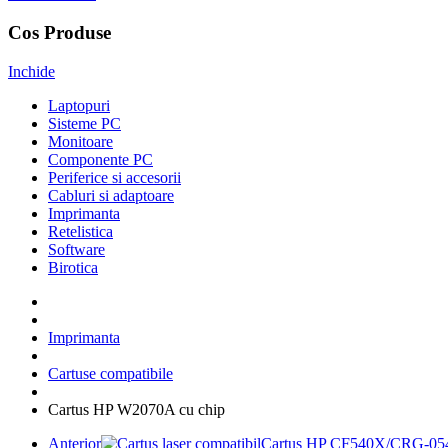
Cos Produse
Inchide
Laptopuri
Sisteme PC
Monitoare
Componente PC
Periferice si accesorii
Cabluri si adaptoare
Imprimanta
Retelistica
Software
Birotica
Imprimanta
Cartuse compatibile
Cartus HP W2070A cu chip
Anterior
Cartus HP CF540X/CRG-05