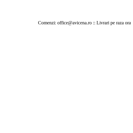
Comenzi: office@avicena.ro :: Livrari pe raza orasului Iasi 