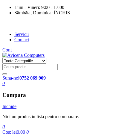
Luni - Vineri: 9:00 - 17:00
Sâmbăta, Duminica: ÎNCHIS
Servicii
Contact
Cont
Suna-ne!
0752 069 909
0
Compara
Inchide
Nici un produs in lista pentru comparare.
0
Cos:
lei0.00
0