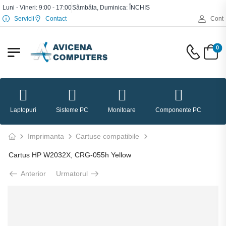
Luni - Vineri: 9:00 - 17:00
Sâmbăta, Duminica: ÎNCHIS
Servicii
Contact
Cont
0
Laptopuri
Sisteme PC
Monitoare
Componente PC
P
Imprimanta
Cartuse compatibile
Cartus HP W2032X, CRG-055h Yellow
Anterior
Urmatorul