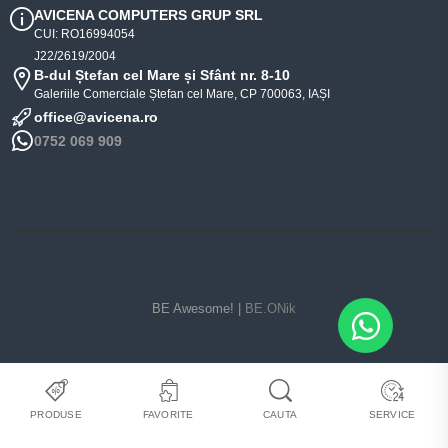
AVICENA COMPUTERS GRUP SRL
CUI: RO16994054
J22/2619/2004
B-dul Ștefan cel Mare și Sfânt nr. 8-10
Galeriile Comerciale Ștefan cel Mare, CP 700063, IAȘI
office@avicena.ro
0752 069 909
BE Awesome! |
BE.ONik
PRODUSE
FAVORITE
CAUTA
SERVICE