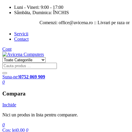
Luni - Vineri: 9:00 - 17:00
Sâmbăta, Duminica: ÎNCHIS
Comenzi: office@avicena.ro :: Livrari pe raza orasului 
Servicii
Contact
Cont
Suna-ne!
0752 069 909
0
Compara
Inchide
Nici un produs in lista pentru comparare.
0
Cos:
lei0.00
0