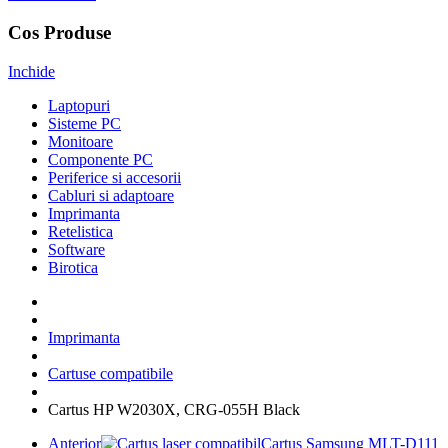
Cos Produse
Inchide
Laptopuri
Sisteme PC
Monitoare
Componente PC
Periferice si accesorii
Cabluri si adaptoare
Imprimanta
Retelistica
Software
Birotica
Imprimanta
Cartuse compatibile
Cartus HP W2030X, CRG-055H Black
Anterior
Cartus Samsung MLT-D111