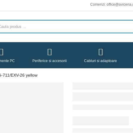
Comenzi: office@avicena.ro :: Livrari 
nente PC
Periferice si accesorii
Cabluri si adaptoare
-711/EXV-26 yellow