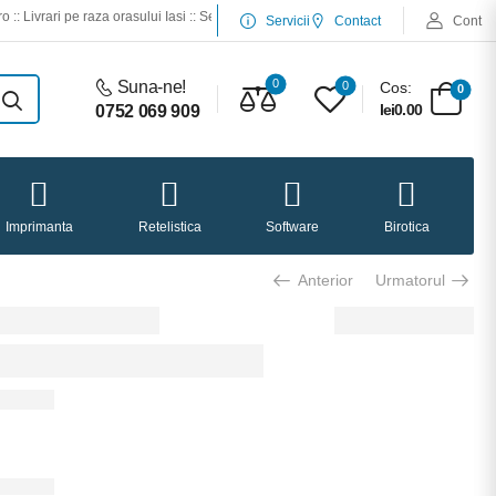
pe raza orasului Iasi :: Service desktop si laptop :: Service imprimante :: Incarcari 
Servicii
Contact
Cont
0
Suna-ne!
0
Cos:
0
lei0.00
0752 069 909
Imprimanta
Retelistica
Software
Birotica
Anterior
Urmatorul