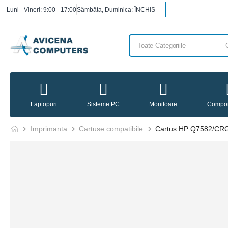
Luni - Vineri: 9:00 - 17:00
Sâmbăta, Duminica: ÎNCHIS
Laptopuri
Sisteme PC
Monitoare
Compo
Imprimanta
Cartuse compatibile
Cartus HP Q7582/CRG