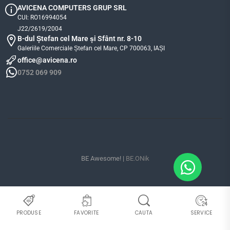
AVICENA COMPUTERS GRUP SRL
CUI: RO16994054
J22/2619/2004
B-dul Ștefan cel Mare și Sfânt nr. 8-10
Galeriile Comerciale Ștefan cel Mare, CP 700063, IAȘI
office@avicena.ro
0752 069 909
BE Awesome! |
BE.ONik
PRODUSE
FAVORITE
CAUTA
SERVICE