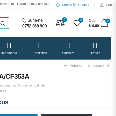
.ro :: Livrari pe raza orasului Iasi :: Service desktop si laptop :: Service imprimant
Servicii
Contact
Cont
0
Suna-ne!
0
Cos:
0
lei0.00
0752 069 909
Imprimanta
Retelistica
Software
Birotica
Anterior
Urmatorul
3A/CF353A
Imprimanta
,
Cartuse compatibile
ibil
cus