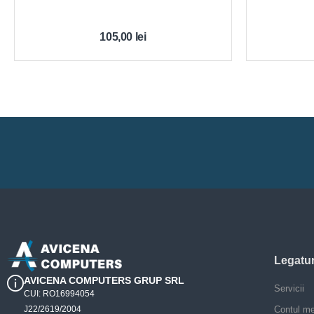
105,00
lei
Legatur
AVICENA COMPUTERS GRUP SRL
Servicii
CUI: RO16994054
J22/2619/2004
Contul m