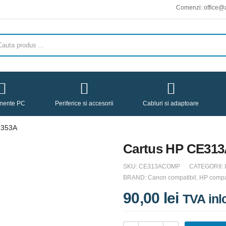
Comenzi: office@avicena
nente PC
Periferice si accesorii
Cabluri si adaptoare
F353A
Cartus HP CE31
SKU:
CE313ACOMP
CATEGORII:
BRAND:
Canon compatibil
,
HP compat
90,00
lei
TVA inl