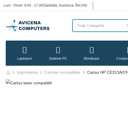
Luni - Vineri: 9:00 - 17:00
Sâmbăta, Duminica: ÎNCHIS
Laptopuri
Sisteme PC
Monitoare
Compo
Imprimanta
Cartuse compatibile
Cartus HP CE313A/C