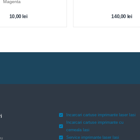
Magenta
10,00
lei
140,00
lei
Incarcari cartuse imprimante laser Iasi
i
Incarcari cartuse imprimante cu
cerneala Iasi
Service imprimante laser Iasi
eu