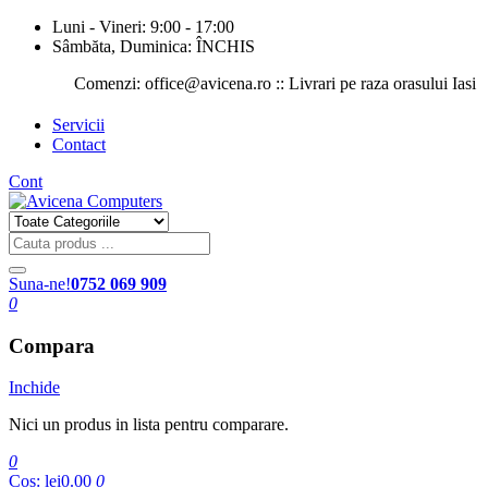
Luni - Vineri: 9:00 - 17:00
Sâmbăta, Duminica: ÎNCHIS
Comenzi: office@avicena.ro :: Livrari pe raza orasului Iasi :: Ser
Servicii
Contact
Cont
Suna-ne!
0752 069 909
0
Compara
Inchide
Nici un produs in lista pentru comparare.
0
Cos:
lei0.00
0