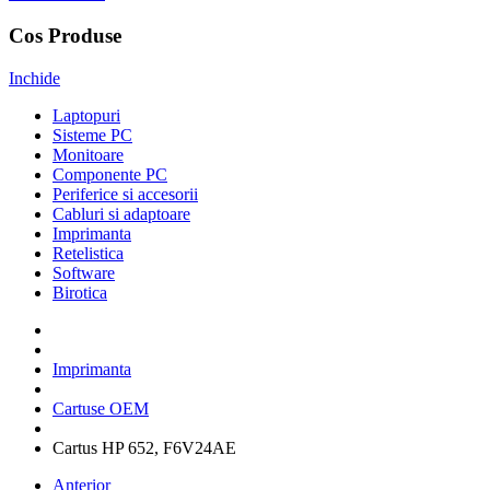
Cos Produse
Inchide
Laptopuri
Sisteme PC
Monitoare
Componente PC
Periferice si accesorii
Cabluri si adaptoare
Imprimanta
Retelistica
Software
Birotica
Imprimanta
Cartuse OEM
Cartus HP 652, F6V24AE
Anterior