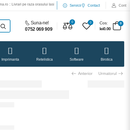
ri pe raza orasului Iasi :: Service desktop si laptop :: Service imprimante :: Incarca
Servicii
Contact
Cont
0
Suna-ne!
0
Cos:
0
lei0.00
0752 069 909
Imprimanta
Retelistica
Software
Birotica
Anterior
Urmatorul