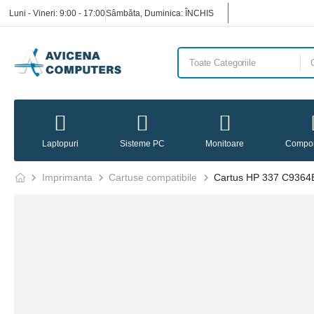
Luni - Vineri: 9:00 - 17:00
Sâmbăta, Duminica: ÎNCHIS
Laptopuri
Sisteme PC
Monitoare
Compo
Imprimanta
Cartuse compatibile
Cartus HP 337 C9364