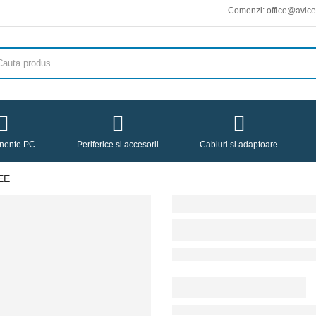
Comenzi: office@avicena.ro :: Livra
nente PC
Periferice si accesorii
Cabluri si adaptoare
EE