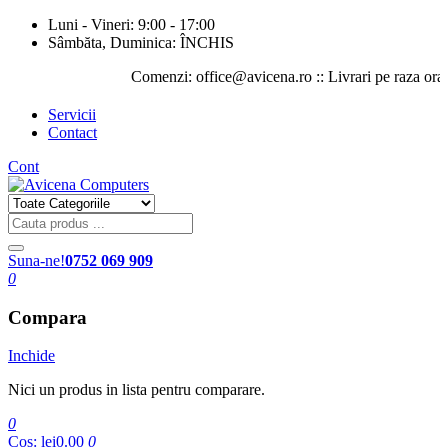
Luni - Vineri: 9:00 - 17:00
Sâmbăta, Duminica: ÎNCHIS
Comenzi: office@avicena.ro :: Livrari pe raza orasului
Servicii
Contact
Cont
Suna-ne!
0752 069 909
0
Compara
Inchide
Nici un produs in lista pentru comparare.
0
Cos:
lei0.00
0