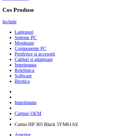
Cos Produse
Inchide
Laptopuri
Sisteme PC
Monitoare
Componente PC
Periferice si accesorii
Cabluri si adaptoare
Imprimanta
Retelistica
Software
Birotica
Imprimanta
Cartuse OEM
Cartus HP 305 Black 3YM61AE
Anterior