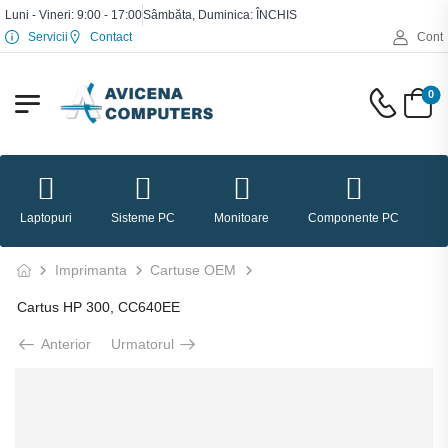
Luni - Vineri: 9:00 - 17:00
Sâmbăta, Duminica: ÎNCHIS
Servicii
Contact
Cont
0
Laptopuri
Sisteme PC
Monitoare
Componente PC
P
Imprimanta
Cartuse OEM
Cartus HP 300, CC640EE
Anterior
Urmatorul