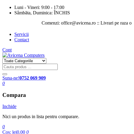
Luni - Vineri: 9:00 - 17:00
Sâmbăta, Duminica: ÎNCHIS
Comenzi: office@avicena.ro :: Livrari pe raza orasului
Servicii
Contact
Cont
Suna-ne!
0752 069 909
0
Compara
Inchide
Nici un produs in lista pentru comparare.
0
Cos:
lei0.00
0