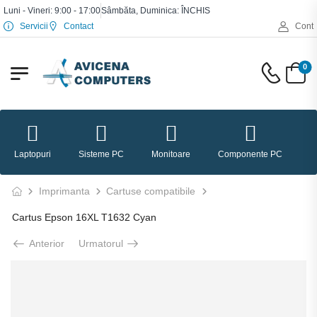
Luni - Vineri: 9:00 - 17:00
Sâmbăta, Duminica: ÎNCHIS
Servicii
Contact
Cont
0
Laptopuri
Sisteme PC
Monitoare
Componente PC
P
Imprimanta
Cartuse compatibile
Cartus Epson 16XL T1632 Cyan
Anterior
Urmatorul