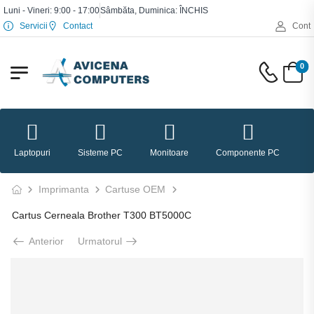
Luni - Vineri: 9:00 - 17:00
Sâmbăta, Duminica: ÎNCHIS
Servicii
Contact
Cont
0
Laptopuri
Sisteme PC
Monitoare
Componente PC
P
Imprimanta
Cartuse OEM
Cartus Cerneala Brother T300 BT5000C
Anterior
Urmatorul