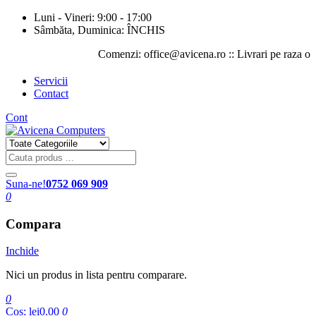
Luni - Vineri: 9:00 - 17:00
Sâmbăta, Duminica: ÎNCHIS
Comenzi: office@avicena.ro :: Livrari pe raza orasului
Servicii
Contact
Cont
Suna-ne!
0752 069 909
0
Compara
Inchide
Nici un produs in lista pentru comparare.
0
Cos:
lei0.00
0