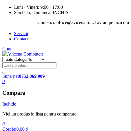
Luni - Vineri: 9:00 - 17:00
Sâmbăta, Duminica: ÎNCHIS
Comenzi: office@avicena.ro :: Livrari pe raza orasului I
Servicii
Contact
Cont
Suna-ne!
0752 069 909
0
Compara
Inchide
Nici un produs in lista pentru comparare.
0
Cos:
lei0.00
0