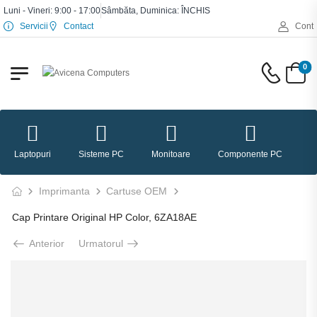
Luni - Vineri: 9:00 - 17:00
Sâmbăta, Duminica: ÎNCHIS
Servicii
Contact
Cont
0
Laptopuri
Sisteme PC
Monitoare
Componente PC
P
Imprimanta
Cartuse OEM
Cap Printare Original HP Color, 6ZA18AE
Anterior
Urmatorul