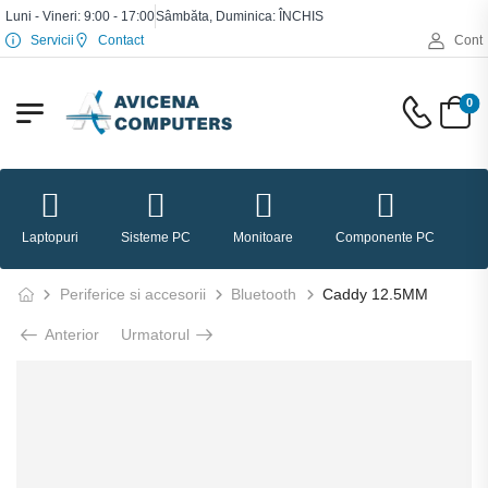
Luni - Vineri: 9:00 - 17:00
Sâmbăta, Duminica: ÎNCHIS
Servicii
Contact
Cont
0
Laptopuri
Sisteme PC
Monitoare
Componente PC
P
Periferice si accesorii
Bluetooth
Caddy 12.5MM
Anterior
Urmatorul