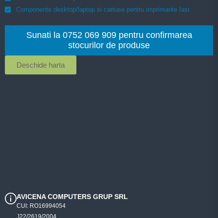
Componente desktop/laptop si cartuse pentru imprimante Iasi
Sunati la 0752 069 909 pentru confirmarea
stocurilor de produse
Deschide harta
AVICENA COMPUTERS GRUP SRL
CUI: RO16994054
J22/2619/2004