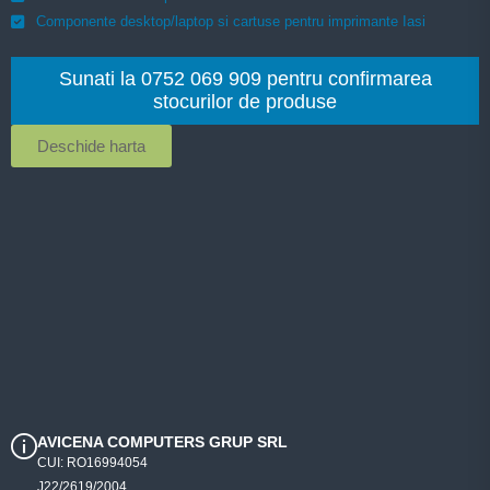
Componente desktop/laptop si cartuse pentru imprimante Iasi
Sunati la 0752 069 909 pentru confirmarea
stocurilor de produse
Deschide harta
AVICENA COMPUTERS GRUP SRL
CUI: RO16994054
J22/2619/2004