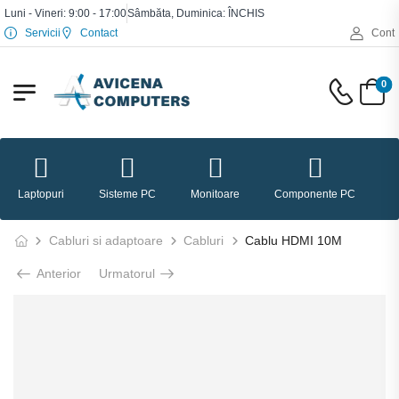
Luni - Vineri: 9:00 - 17:00
Sâmbăta, Duminica: ÎNCHIS
Servicii
Contact
Cont
0
Laptopuri
Sisteme PC
Monitoare
Componente PC
P
Cabluri si adaptoare
Cabluri
Cablu HDMI 10M
Anterior
Urmatorul