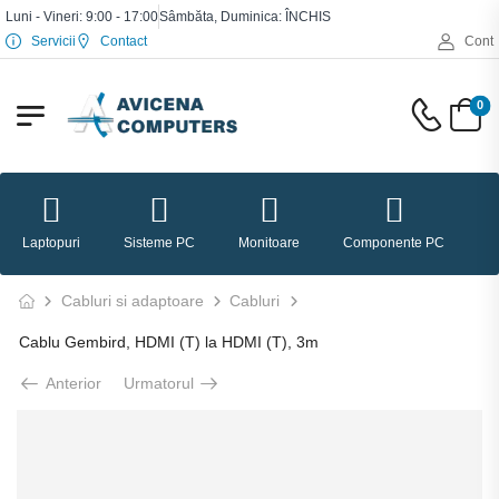
Luni - Vineri: 9:00 - 17:00
Sâmbăta, Duminica: ÎNCHIS
Servicii
Contact
Cont
0
Laptopuri
Sisteme PC
Monitoare
Componente PC
P
Cabluri si adaptoare
Cabluri
Cablu Gembird, HDMI (T) la HDMI (T), 3m
Anterior
Urmatorul