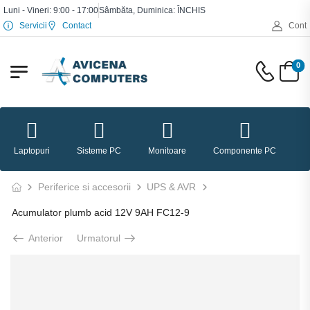
Luni - Vineri: 9:00 - 17:00
Sâmbăta, Duminica: ÎNCHIS
Servicii
Contact
Cont
0
Laptopuri
Sisteme PC
Monitoare
Componente PC
P
Periferice si accesorii
UPS & AVR
Acumulator plumb acid 12V 9AH FC12-9
Anterior
Urmatorul