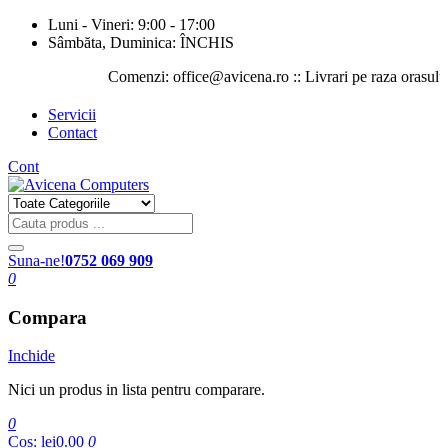
Luni - Vineri: 9:00 - 17:00
Sâmbăta, Duminica: ÎNCHIS
Comenzi: office@avicena.ro :: Livrari pe raza orasului Iasi 
Servicii
Contact
Cont
Suna-ne!
0752 069 909
0
Compara
Inchide
Nici un produs in lista pentru comparare.
0
Cos:
lei0.00
0