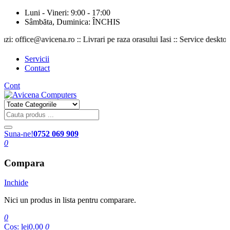
Luni - Vineri: 9:00 - 17:00
Sâmbăta, Duminica: ÎNCHIS
 office@avicena.ro :: Livrari pe raza orasului Iasi :: Service desktop si 
Servicii
Contact
Cont
Suna-ne!
0752 069 909
0
Compara
Inchide
Nici un produs in lista pentru comparare.
0
Cos:
lei0.00
0