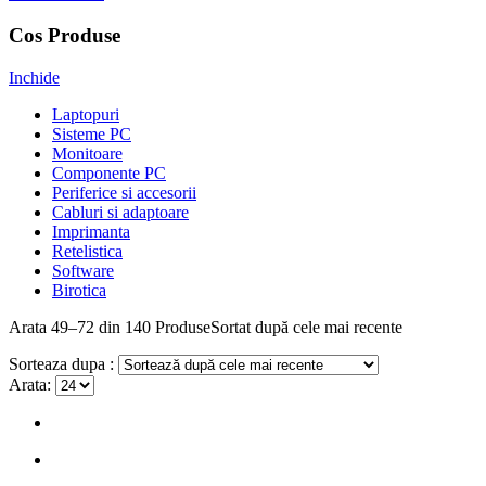
Cos Produse
Inchide
Laptopuri
Sisteme PC
Monitoare
Componente PC
Periferice si accesorii
Cabluri si adaptoare
Imprimanta
Retelistica
Software
Birotica
Arata
49–72 din 140
Produse
Sortat după cele mai recente
Sorteaza dupa :
Arata: