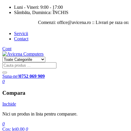
Luni - Vineri: 9:00 - 17:00
Sâmbăta, Duminica: ÎNCHIS
Comenzi: office@avicena.ro :: Livrari pe raza orasului 
Servicii
Contact
Cont
Suna-ne!
0752 069 909
0
Compara
Inchide
Nici un produs in lista pentru comparare.
0
Cos:
lei0.00
0